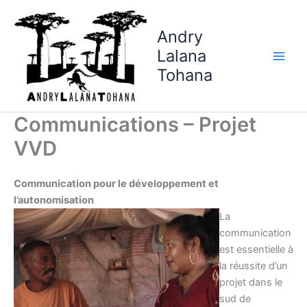
Aller
Main
au
Andry
Men
contenu
Lalana
Tohana
Communications – Projet
VVD
Communication pour le développement et
l’autonomisation
La
communication
est essentielle à
la réussite d’un
projet dans le
sud de