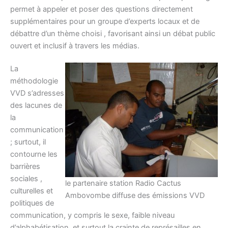
permet à appeler et poser des questions directement
supplémentaires pour un groupe d’experts locaux et de
débattre d’un thème choisi , favorisant ainsi un débat public
ouvert et inclusif à travers les médias.
La
méthodologie
VVD s’adresses
des lacunes de
la
communication
; surtout, il
contourne les
barrières
sociales ,
le partenaire station Radio Cactus
culturelles et
Ambovombe diffuse des émissions VVD
politiques de
communication, y compris le sexe, faible niveau
d’alphabétisation, et surtout la crainte de représailles en