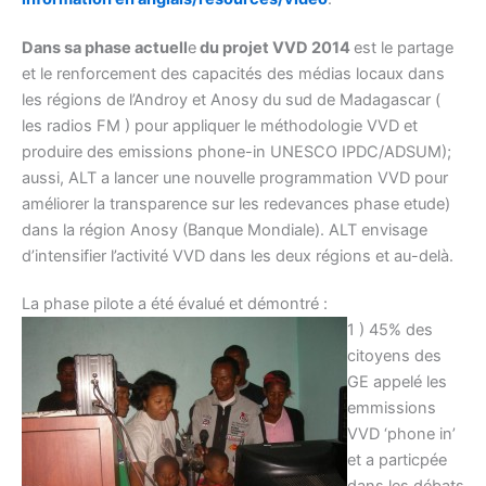
Dans sa phase actuell
e
du projet VVD 2014
est le partage
et le renforcement des capacités des médias locaux dans
les régions de l’Androy et Anosy du sud de Madagascar (
les radios FM ) pour appliquer le méthodologie VVD et
produire des emissions phone-in UNESCO IPDC/ADSUM);
aussi, ALT a lancer une nouvelle programmation VVD pour
améliorer la transparence sur les redevances phase etude)
dans la région Anosy (Banque Mondiale). ALT envisage
d’intensifier l’activité VVD dans les deux régions et au-delà.
La phase pilote a été évalué et démontré :
1 ) 45% des
citoyens des
GE appelé les
emmissions
VVD ‘phone in’
et a particpée