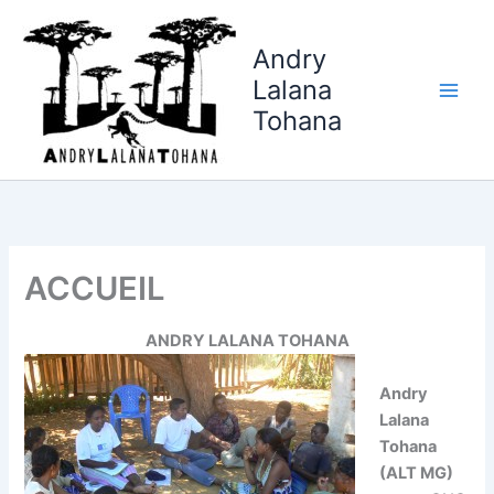
Aller
Main
au
Andry
Men
contenu
Lalana
Tohana
ACCUEIL
ANDRY LALANA TOHANA
Andry
Lalana
Tohana
(ALT MG)